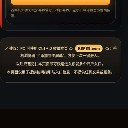
在凯发登陆网会员注册环节遇到
问题，客服经理7×24在线协
助，快速响应并提供多对一跟进
服务。
使用凯发集团网页版登录管理运营时，K8体育娱
乐平台以合作共赢为目标，以客服承诺为保障，
想您所想解决运营问题，思您所思为玩家提供公
平真实的真人场馆。
Shop Now
凯发娱乐简介
凯发旗舰厅全站登录资料提到，凯发娱乐隶属凯发集团，是国
际性网上赌场平台。凯发集团总部位于菲律宾，在当地投注与
博彩行业处于领先位置之一，凭超10年运营经验发展为集赌
场酒店、博彩、休闲、餐饮为一体的大型娱乐公司，并在香
港、加拿大、越南、新加坡等地设有分部。平台博彩牌照由
PAGCOR授权，PAGCOR为菲律宾政府全资控股机构，要求