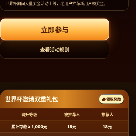
k8乐园在线登录