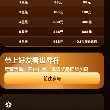
k8乐园在线登录真人视讯
从凯发官网app下载进入合作说明，凯发k8旗舰厅AG支持
White label交付，以客户商标打造专属品牌系统。