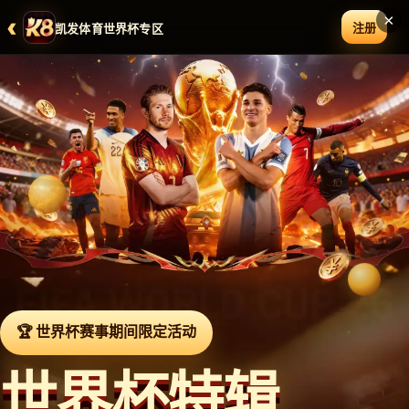
Skip
×
to
content
进入游戏
进入游戏
APP下载
APP下载
k8乐园在线登录 – 凯发国际
天生赢家 – 凯发K8亚洲顶级
线上娱乐平台