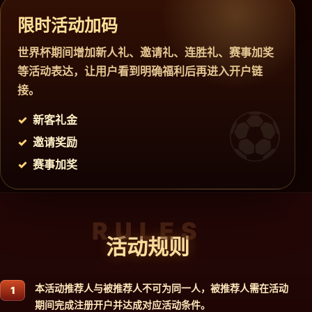
我们的服务